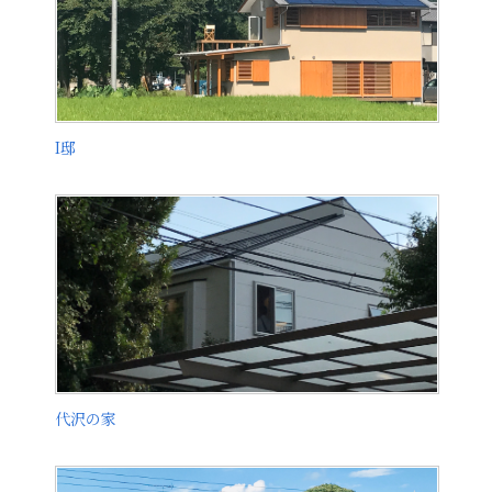
I邸
代沢の家