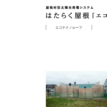
エコテクノルーフ
エコテクノルーフとは
電気・施工ID研修