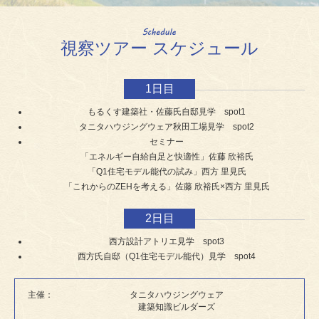
視察ツアー スケジュール
1日目
もるくす建築社・佐藤氏自邸見学 spot1
タニタハウジングウェア秋田工場見学 spot2
セミナー
「エネルギー自給自足と快適性」佐藤 欣裕氏
「Q1住宅モデル能代の試み」西方 里見氏
「これからのZEHを考える」佐藤 欣裕氏×西方 里見氏
2日目
西方設計アトリエ見学 spot3
西方氏自邸（Q1住宅モデル能代）見学 spot4
主催：
タニタハウジングウェア
建築知識ビルダーズ