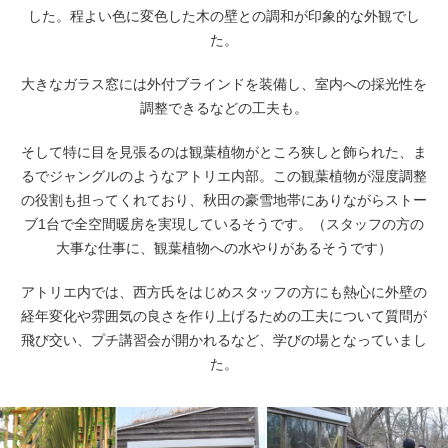
した。程よい色に変色した木の壁との調和が印象的な外観でし
た。
大きなガラス窓には外付ブラインドを装備し、室内への採光性を
調整できるなどの工夫も。
そして特に目を見張るのは観葉植物がところ狭しと飾られた、ま
るでジャングルのようなアトリエ内部。この観葉植物が湿度調整
の役割も担ってくれており、秋田の豪雪地帯にありながらストー
ブ1台で全空間暖房を実現しているそうです。（スタッフの方の
大事な仕事に、観葉植物への水やりがあるそうです）
アトリエ内では、西方氏をはじめスタッフの方にも熱心に外壁の
経年変化や雰囲気の良さを作り上げるための工夫について質問が
飛び交い、プチ講習会が開かれるなど、学びの場となっていまし
た。