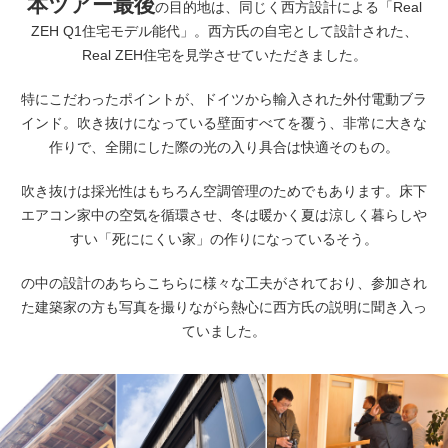
本ツアー最後
の目的地は、同じく西方設計による「Real
ZEH Q1住宅モデル能代」。西方氏の自宅として設計された、
Real ZEH住宅を見学させていただきました。
特にこだわったポイントが、ドイツから輸入された外付電動ブラ
インド。吹き抜けになっている壁面すべてを覆う、非常に大きな
作りで、全開にした際の光の入り具合は快適そのもの。
吹き抜けは採光性はもちろん空調管理のためでもあります。床下
エアコン家中の空気を循環させ、冬は暖かく夏は涼しく暮らしや
すい「死ににくい家」の作りになっているそう。
の中の設計のあちらこちらに様々な工夫がされており、参加され
た建築家の方も写真を撮りながら熱心に西方氏の説明に聞き入っ
ていました。